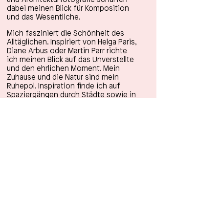
und Architekturfotografie schärfen
dabei meinen Blick für Komposition
und das Wesentliche.
Mich fasziniert die Schönheit des
Alltäglichen. Inspiriert von Helga Paris,
Diane Arbus oder Martin Parr richte
ich meinen Blick auf das Unverstellte
und den ehrlichen Moment. Mein
Zuhause und die Natur sind mein
Ruhepol. Inspiration finde ich auf
Spaziergängen durch Städte sowie in
Kunst, Design und der Mode.
Ich freue mich darauf
euch kennenzulernen.